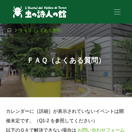


ＦＡＱ（よくある質問）
ＦＡＱ（よくある質問）
カレンダーに［詳細］が表示されていないイベントは開
催未定です。（Q1-2 を参照してください）
以下のＱＡで解決できない場合は
お問い合わせフォーム