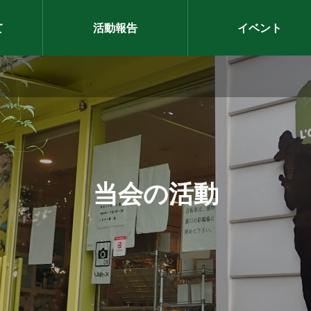
て
活動報告
イベント
レポート
園ナイター採集会
当会の活動