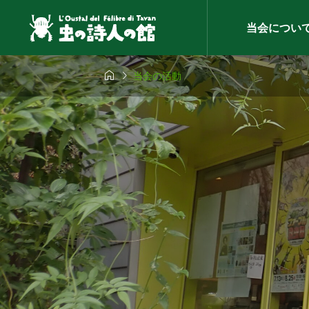
当会につい


当会の活動
イベント

（千葉）
智光山公
2026.07.06