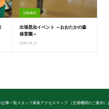
活動報告
森
出張昆虫イベント ～おおたかの森
保育園～
2025.09.17
ジ
記事一覧
スタッフ募集
アクセスマップ （交通機関のご案内）