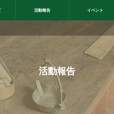
て
活動報告
イベント
ントレポート
公園ナイター採集会
.06
活動報告