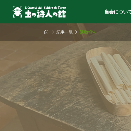
当会につい



記事一覧
活動報告
イベ

会（千葉）
智光山
2026.07