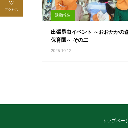

アクセス
活動報告
出張昆虫イベント ～おおたかの
保育園～ その二
2025.10.12
トップペー